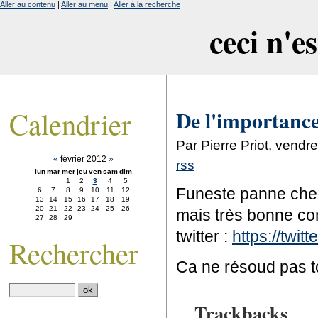
Aller au contenu
|
Aller au menu
|
Aller à la recherche
ceci n'e
Calendrier
De l'importance
Par Pierre Priot, vendr
«
février 2012
»
rss
lun
mar
mer
jeu
ven
sam
dim
1
2
3
4
5
Funeste panne chez
6
7
8
9
10
11
12
13
14
15
16
17
18
19
20
21
22
23
24
25
26
mais très bonne co
27
28
29
twitter :
https://twit
Rechercher
Ca ne résoud pas to
Trackbacks