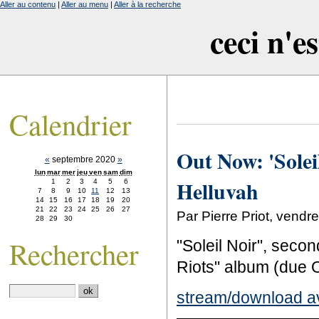
Aller au contenu
|
Aller au menu
|
Aller à la recherche
ceci n'e
Calendrier
Out Now: 'Solei
«
septembre 2020
»
lun
mar
mer
jeu
ven
sam
dim
Helluvah
1
2
3
4
5
6
7
8
9
10
11
12
13
14
15
16
17
18
19
20
21
22
23
24
25
26
27
Par Pierre Priot, vend
28
29
30
Rechercher
"Soleil Noir", seco
Riots" album (due O
stream/download ava