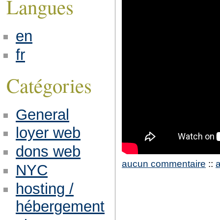
Langues
en
fr
Catégories
General
loyer web
dons web
aucun commentaire
::
NYC
hosting /
hébergement