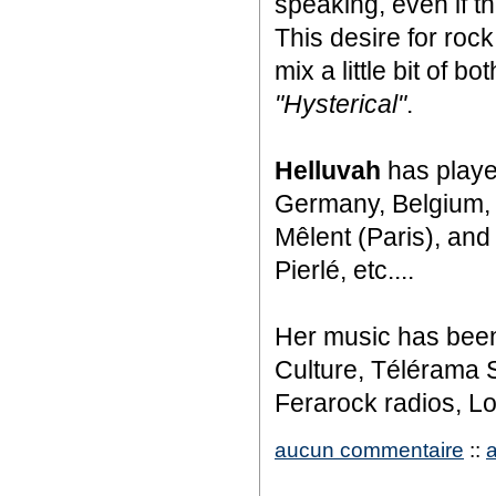
speaking, even if th
This desire for roc
mix a little bit of bot
"Hysterical"
.
Helluvah
has playe
Germany, Belgium, L
Mêlent (Paris), and
Pierlé, etc....
Her music has been
Culture, Télérama S
Ferarock radios, L
aucun commentaire
::