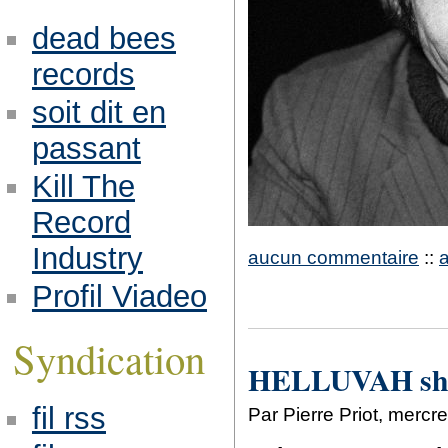
dead bees
records
soit dit en
passant
Kill The
Record
Industry
aucun commentaire
::
Profil Viadeo
Syndication
HELLUVAH shar
fil rss
Par Pierre Priot, merc