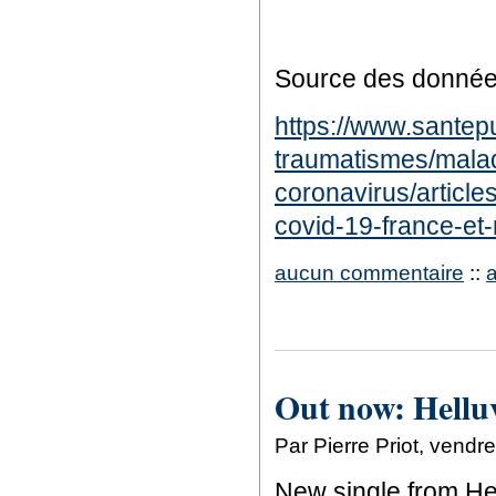
Source des donnée
https://www.santepu
traumatismes/maladi
coronavirus/article
covid-19-france-e
aucun commentaire
::
Out now: Helluv
Par Pierre Priot, vend
New single from He