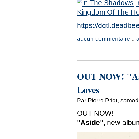
https://dgtl.deadb
aucun commentaire
::
OUT NOW! "Asi
Loves
Par Pierre Priot, same
OUT NOW!
"Aside"
, new albu