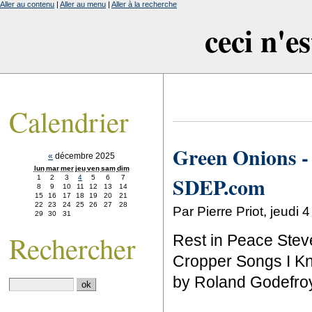
Aller au contenu
|
Aller au menu
|
Aller à la recherche
ceci n'e
Calendrier
Green Onions -
«
décembre 2025
lun
mar
mer
jeu
ven
sam
dim
SDEP.com
1
2
3
4
5
6
7
8
9
10
11
12
13
14
15
16
17
18
19
20
21
22
23
24
25
26
27
28
Par Pierre Priot, jeud
29
30
31
Rechercher
Rest in Peace Stev
Cropper Songs I Kn
by Roland Godefro