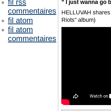
fil rss
" I just wanna go b
commentaires
HELLUVAH shares ne
fil atom
Riots" album)
fil atom
commentaires