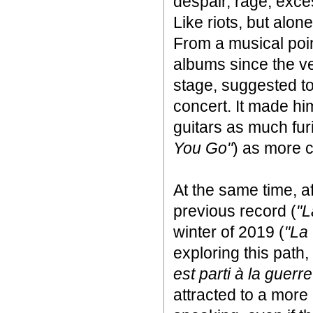
despair, rage, exces
Like riots, but alone
From a musical poin
albums since the v
stage, suggested t
concert. It made him
guitars as much fur
You Go"
) as more c
At the same time, af
previous record (
"L
winter of 2019 (
"La
exploring this pat
est parti à la guerre
attracted to a more 