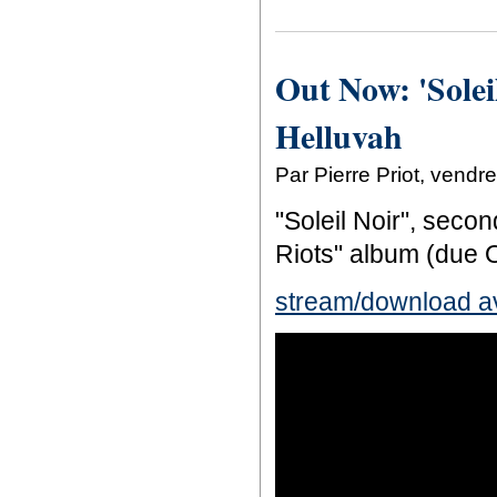
Out Now: 'Solei
Helluvah
Par Pierre Priot, vend
"Soleil Noir", seco
Riots" album (due O
stream/download ava