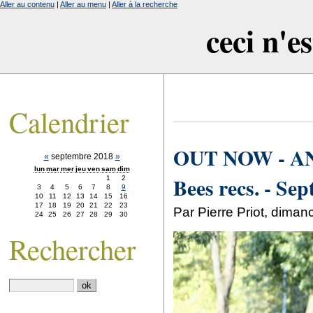
Aller au contenu
|
Aller au menu
|
Aller à la recherche
ceci n'e
Calendrier
OUT NOW - AN 
«
septembre 2018
»
lun
mar
mer
jeu
ven
sam
dim
Bees recs. - Sep
1
2
3
4
5
6
7
8
9
10
11
12
13
14
15
16
17
18
19
20
21
22
23
Par Pierre Priot, dima
24
25
26
27
28
29
30
Rechercher