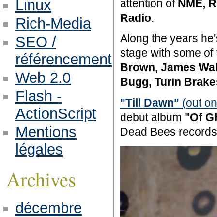
Linux
attention of
NME, Ro
Radio
.
Rich-Media
Along the years he'
SEO /
stage with some of t
référencement
Brown, James Wals
Web 2.0
Bugg, Turin Brake
Flash -
"Till Dawn"
(out on
ActionScript
debut album
"Of G
Mentions
Dead Bees records 
légales
Archives
décembre