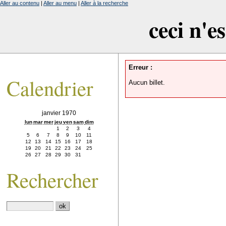
Aller au contenu
|
Aller au menu
|
Aller à la recherche
ceci n'e
Erreur :
Calendrier
Aucun billet.
janvier 1970
lun
mar
mer
jeu
ven
sam
dim
1
2
3
4
5
6
7
8
9
10
11
12
13
14
15
16
17
18
19
20
21
22
23
24
25
26
27
28
29
30
31
Rechercher