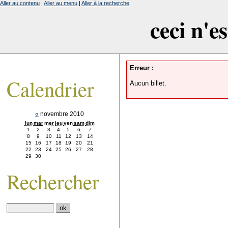
Aller au contenu
|
Aller au menu
|
Aller à la recherche
ceci n'e
Erreur :
Calendrier
Aucun billet.
«
novembre 2010
lun
mar
mer
jeu
ven
sam
dim
1
2
3
4
5
6
7
8
9
10
11
12
13
14
15
16
17
18
19
20
21
22
23
24
25
26
27
28
29
30
Rechercher