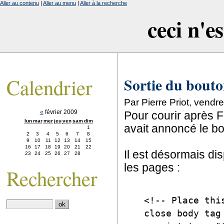
Aller au contenu
|
Aller au menu
|
Aller à la recherche
ceci n'e
Calendrier
Sortie du bout
Par Pierre Priot, vendr
«
février 2009
Pour courir après 
lun
mar
mer
jeu
ven
sam
dim
avait annoncé le bo
1
2
3
4
5
6
7
8
9
10
11
12
13
14
15
16
17
18
19
20
21
22
Il est désormais di
23
24
25
26
27
28
les pages :
Rechercher
<!-- Place thi
close body tag