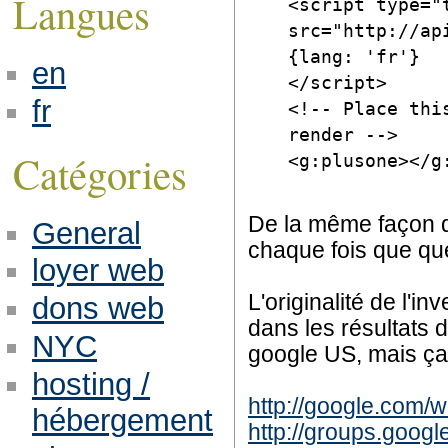
Langues
<script type="
src="http://ap
{lang: 'fr'}
en
</script>
fr
<!-- Place thi
render -->
Catégories
<g:plusone></g
De la même façon qu
General
chaque fois que qu
loyer web
L'originalité de l'i
dons web
dans les résultats d
NYC
google US, mais ça 
hosting /
http://google.com
hébergement
http://groups.goog