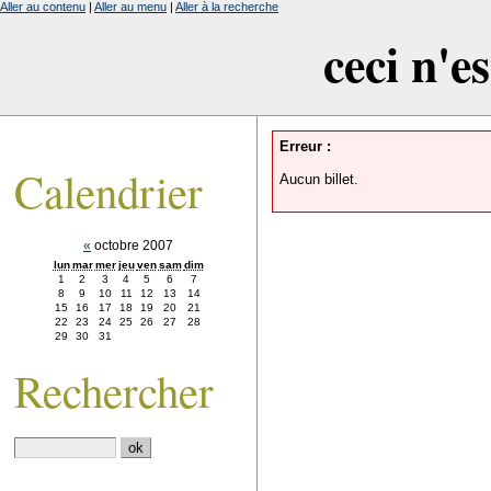
Aller au contenu
|
Aller au menu
|
Aller à la recherche
ceci n'e
Erreur :
Calendrier
Aucun billet.
«
octobre 2007
lun
mar
mer
jeu
ven
sam
dim
1
2
3
4
5
6
7
8
9
10
11
12
13
14
15
16
17
18
19
20
21
22
23
24
25
26
27
28
29
30
31
Rechercher